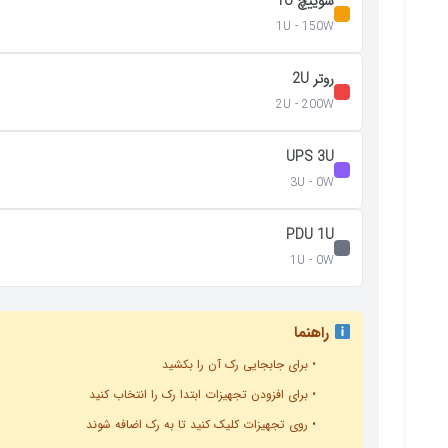
سوییچ 1U
1U - 150W
روتر 2U
2U - 200W
UPS 3U
3U - 0W
PDU 1U
1U - 0W
راهنما
• برای جابجایی رک آن را بکشید
• برای افزودن تجهیزات ابتدا رک را انتخاب کنید
• روی تجهیزات کلیک کنید تا به رک اضافه شوند