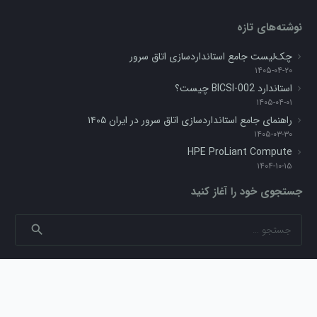
نوشته‌های تازه
چک‌لیست جامع استانداردسازی اتاق سرور
۱۴۰۵-۰۴-۲۰
استاندارد BICSI-002 چیست؟
۱۴۰۵-۰۴-۰۱
راهنمای جامع استانداردسازی اتاق سرور در ایران ۱۴۰۵
۱۴۰۵-۰۳-۳۰
HPE ProLiant Compute
۱۴۰۴-۱۰-۱۵
جستجوی خود را آغاز کنید
جستجو
برای:
راه های ارتباطی
home
خیابان شریعتی، خیابان پلیس، کوچه صالحیان، پلاک ۱۰