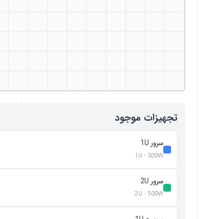
تجهیزات موجود
سرور 1U
1U - 300W
سرور 2U
2U - 500W