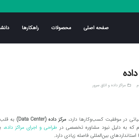
صفحه اصلی
محصولات
راهکارها
دانشن
سرور HPE
استوریج HPE
پاور سرور HPE
هارد سرور HPE
داده
م
مراکز داده و اتاق سرور
folder_open
یاتی در موفقیت کسب‌وکارها دارد،
مرکز داده (Data Center)
به قلب ت
ایم که به دلیل نبود مشاوره تخصصی در
طراحی و اجرای مراکز داده،
با
استانداردهای بین‌المللی فاصله زیادی دارد.