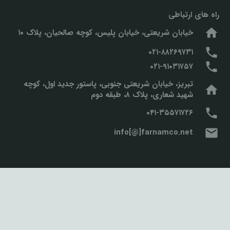
راه های ارتباطی
home
خیابان شریعتی، خیابان پلیس، کوچه صالحیان، پلاک ۱۰
phone
۰۲۱-۸۸۲۶۹۷۳۱
phone
۰۲۱-۹۱۰۳۱۷۵۷
تبریز، خیابان شریعتی جنوبی، پاستور جدید اول، کوچه
home
شهید شعاری، پلاک ۸، طبقه دوم
phone
۰۴۱-۳۵۵۷۱۷۲۶
mail
info[@]farnamco.net
© انتشار مقالات این وبسایت با ذکر منبع و با رعایت قانون کپی رایت مجاز